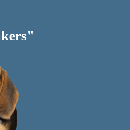
akers"