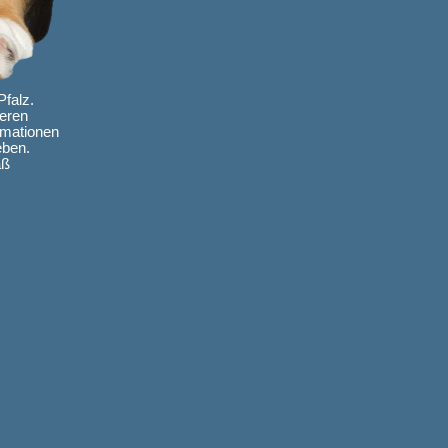
Pfalz.
seren
rmationen
eben.
aß