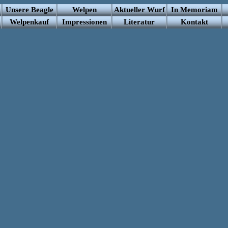
Unsere Beagle
Welpen
Aktueller Wur
f
In Memoriam
Welpenkauf
I
mpressionen
Literatur
Kontakt